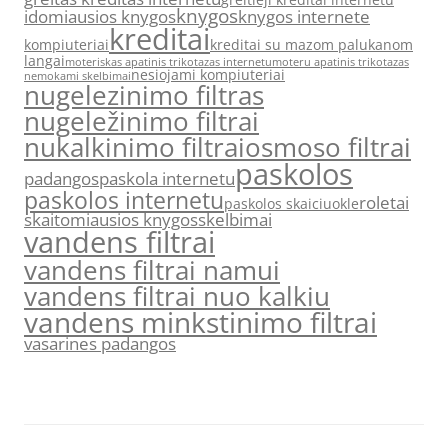
knygos
idomiausios knygos
knygos internete
kreditai
kompiuteriai
kreditai su mazom palukanom
langai
moteriskas apatinis trikotazas internetu
moteru apatinis trikotazas
nesiojami kompiuteriai
nemokami skelbimai
nugelezinimo filtras
nugeležinimo filtrai
nukalkinimo filtrai
osmoso filtrai
paskolos
padangos
paskola internetu
paskolos internetu
roletai
paskolos skaiciuokle
skaitomiausios knygos
skelbimai
vandens filtrai
vandens filtrai namui
vandens filtrai nuo kalkiu
vandens minkstinimo filtrai
vasarines padangos