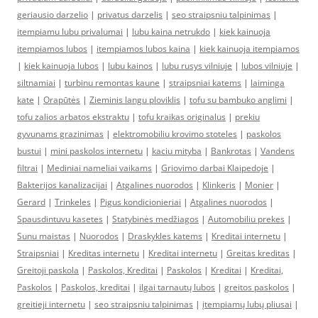
geriausio darzelio
|
privatus darzelis
|
seo straipsniu talpinimas
|
itempiamu lubu privalumai
|
lubu kaina netrukdo
|
kiek kainuoja
itempiamos lubos
|
itempiamos lubos kaina
|
kiek kainuoja itempiamos
|
kiek kainuoja lubos
|
lubu kainos
|
lubu rusys vilniuje
|
lubos vilniuje
|
siltnamiai
|
turbinu remontas kaune
|
straipsniai katems
|
laiminga
kate
|
Orapūtės
|
Zieminis langu ploviklis
|
tofu su bambuko anglimi
|
tofu zalios arbatos ekstraktu
|
tofu kraikas originalus
|
prekiu
gyvunams grazinimas
|
elektromobiliu krovimo stoteles
|
paskolos
bustui
|
mini paskolos internetu
|
kaciu mityba
|
Bankrotas
|
Vandens
filtrai
|
Mediniai nameliai vaikams
|
Griovimo darbai Klaipedoje
|
Bakterijos kanalizacijai
|
Atgalines nuorodos
|
Klinkeris
|
Monier
|
Gerard
|
Trinkeles
|
Pigus kondicionieriai
|
Atgalines nuorodos
|
Spausdintuvu kasetes
|
Statybinės medžiagos
|
Automobiliu prekes
|
Sunu maistas
|
Nuorodos
|
Draskykles katems
|
Kreditai internetu
|
Straipsniai
|
Kreditas internetu
|
Kreditai internetu
|
Greitas kreditas
|
Greitoji paskola
|
Paskolos, Kreditai
|
Paskolos
|
Kreditai
|
Kreditai,
Paskolos
|
Paskolos, kreditai
|
ilgai tarnautų lubos
|
greitos paskolos
|
greitieji internetu
|
seo straipsniu talpinimas
|
įtempiamų lubų pliusai
|