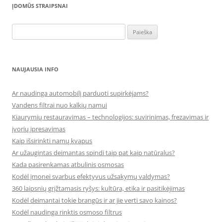
ĮDOMŪS STRAIPSNAI
Ieškoti:
NAUJAUSIA INFO
Ar naudinga automobilį parduoti supirkėjams?
Vandens filtrai nuo kalkių namui
Kiaurymių restauravimas – technologijos: suvirinimas, frezavimas ir
įvorių įpresavimas
Kaip išsirinkti namų kvapus
Ar užaugintas deimantas spindi taip pat kaip natūralus?
Kada pasirenkamas atbulinis osmosas
Kodėl įmonei svarbus efektyvus užsakymų valdymas?
360 laipsnių grįžtamasis ryšys: kultūra, etika ir pasitikėjimas
Kodėl deimantai tokie brangūs ir ar jie verti savo kainos?
Kodėl naudinga rinktis osmoso filtrus