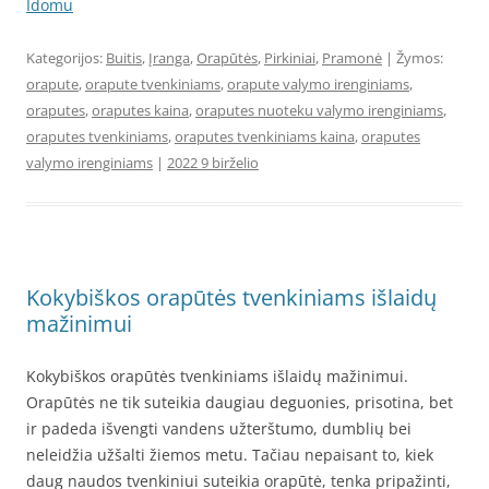
Idomu
Kategorijos:
Buitis
,
Įranga
,
Orapūtės
,
Pirkiniai
,
Pramonė
| Žymos:
orapute
,
orapute tvenkiniams
,
orapute valymo irenginiams
,
oraputes
,
oraputes kaina
,
oraputes nuoteku valymo irenginiams
,
oraputes tvenkiniams
,
oraputes tvenkiniams kaina
,
oraputes
valymo irenginiams
|
2022 9 birželio
Kokybiškos orapūtės tvenkiniams išlaidų
mažinimui
Kokybiškos orapūtės tvenkiniams išlaidų mažinimui.
Orapūtės ne tik suteikia daugiau deguonies, prisotina, bet
ir padeda išvengti vandens užterštumo, dumblių bei
neleidžia užšalti žiemos metu. Tačiau nepaisant to, kiek
daug naudos tvenkiniui suteikia orapūtė, tenka pripažinti,