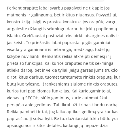
Perkant orapūtę labai svarbu pagalvoti ne tik apie jos
matmenis ir galingumą, bet ir kitus niuansus. Pavyzdžiui,
konstrukciją. Įsigijus prastos konstrukcijos orapūtę vargu,
ar galėsite džiaugtis sėkmingu darbu be jokių papildomų
išlaidų. Greičiausiai pastoviai teks pirkti atsargines dalis ir
jas keisti. To priežastis labai paprasta, pigūs gaminiai
visada yra gaminami iš nebrangių medžiagų, todėl jų
kokybė nuvilianti. Renkantis reikia atkreipti dėmesį ir į
prietaiso funkcijas. Kai kurios orapūtės ne tik sėkmingai
atlieka darbą, bet ir veikia tyliai. Jeigu garsas jums trukdo
dirbti kitus darbus, tuomet turėtumėte rinktis orapūtę, kuri
būtų kuo tylesnė. Išrankesniems siūlome rinktis orapūtes,
kurios turi papildomas funkcijas. Kai kurie gamintojai,
vienas jų SECOH, siūlo gaminius, kurie automatiškai
perspėja apie gedimus. Tai tikrai užtikrina sklandų darbą.
Reikia paminėti ir tai, jog laiku aptikus gedimą yra kur kas
paprasčiau jį sutvarkyti. Be to, dažniausiai tokiu būdu yra
apsaugomos ir kitos detalės, kadangi jų nepažeidžia