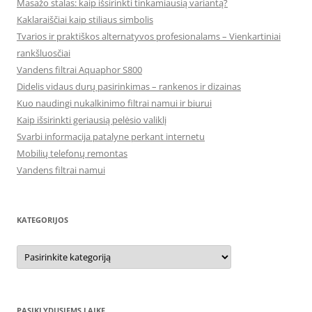
Masažo stalas: kaip išsirinkti tinkamiausią variantą?
Kaklaraiščiai kaip stiliaus simbolis
Tvarios ir praktiškos alternatyvos profesionalams – Vienkartiniai
rankšluosčiai
Vandens filtrai Aquaphor S800
Didelis vidaus durų pasirinkimas – rankenos ir dizainas
Kuo naudingi nukalkinimo filtrai namui ir biurui
Kaip išsirinkti geriausią pelėsio valiklį
Svarbi informacija patalyne perkant internetu
Mobilių telefonų remontas
Vandens filtrai namui
KATEGORIJOS
Kategorijos
PASIKLYDUSIEMS LAIKE