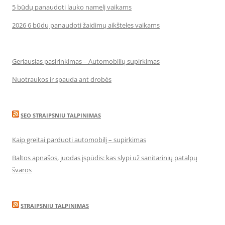
5 būdų panaudoti lauko namelį vaikams
2026 6 būdų panaudoti žaidimų aikšteles vaikams
Geriausias pasirinkimas – Automobilių supirkimas
Nuotraukos ir spauda ant drobės
SEO STRAIPSNIU TALPINIMAS
Kaip greitai parduoti automobilį – supirkimas
Baltos apnašos, juodas įspūdis: kas slypi už sanitarinių patalpų
švaros
STRAIPSNIU TALPINIMAS