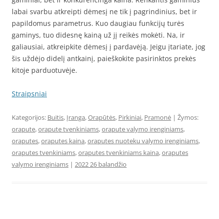
labai svarbu atkreipti dėmesį ne tik į pagrindinius, bet ir
papildomus parametrus. Kuo daugiau funkcijų turės
gaminys, tuo didesnę kainą už jį reikės mokėti. Na, ir
galiausiai, atkreipkite dėmesį į pardavėją. Jeigu įtariate, jog
šis uždėjo didelį antkainį, paieškokite pasirinktos prekės
kitoje parduotuvėje.
Straipsniai
Kategorijos:
Buitis
,
Įranga
,
Orapūtės
,
Pirkiniai
,
Pramonė
| Žymos:
orapute
,
orapute tvenkiniams
,
orapute valymo irenginiams
,
oraputes
,
oraputes kaina
,
oraputes nuoteku valymo irenginiams
,
oraputes tvenkiniams
,
oraputes tvenkiniams kaina
,
oraputes
valymo irenginiams
|
2022 26 balandžio