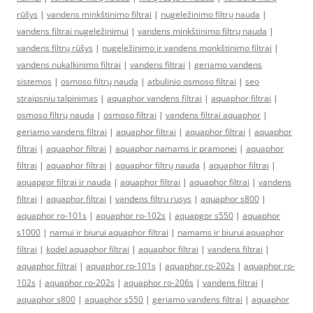
rūšys
|
vandens minkštinimo filtrai
|
nugeležinimo filtrų nauda
|
vandens filtrai nugeležinimui
|
vandens minkštinimo filtrų nauda
|
vandens filtrų rūšys
|
nugeležinimo ir vandens monkštinimo filtrai
|
vandens nukalkinimo filtrai
|
vandens filtrai
|
geriamo vandens
sistemos
|
osmoso filtrų nauda
|
atbulinio osmoso filtrai
|
seo
straipsniu talpinimas
|
aquaphor vandens filtrai
|
aquaphor filtrai
|
osmoso filtrų nauda
|
osmoso filtrai
|
vandens filtrai aquaphor
|
geriamo vandens filtrai
|
aquaphor filtrai
|
aquaphor filtrai
|
aquaphor
filtrai
|
aquaphor filtrai
|
aquaphor namams ir pramonei
|
aquaphor
filtrai
|
aquaphor filtrai
|
aquaphor filtrų nauda
|
aquaphor filtrai
|
aquapgor filtrai ir nauda
|
aquaphor filtrai
|
aquaphor filtrai
|
vandens
filtrai
|
aquaphor filtrai
|
vandens filtru rusys
|
aquaphor s800
|
aquaphor ro-101s
|
aquaphor ro-102s
|
aquapgor s550
|
aquaphor
s1000
|
namui ir biurui aquaphor filtrai
|
namams ir biurui aquaphor
filtrai
|
kodel aquaphor filtrai
|
aquaphor filtrai
|
vandens filtrai
|
aquaphor filtrai
|
aquaphor ro-101s
|
aquaphor ro-202s
|
aquaphor ro-
102s
|
aquaphor ro-202s
|
aquaphor ro-206s
|
vandens filtrai
|
aquaphor s800
|
aquaphor s550
|
geriamo vandens filtrai
|
aquaphor