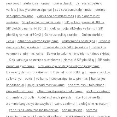
nuo vorų
|
telefonų remontas
|
josera classic
|
geriausias pelesio
valiklis
|
kas yra seo straipsniai
|
seo straipsniu talpinimas
|
isorinis
seo optimizavimas
|
vidinis seo optimizavimas
|
kaip optimizuoti
svetaine
|
SIP plokščių namai iki raktų
|
SIP plokščių namai iki 80m2
|
SIP plokščių namai iki 80m2
|
Kiek kainuoja aikštelės vaikams
|
SIP
plokščių namai iki 80m2
|
Geriausi dulkių siurbliai
|
Dulkiu siurbliai
Tesla
|
difuzoriai valymo įrenginims
|
kaliforminės bakterijos
|
Privatus
darzelis Vilniuje kainos
|
Privatus darzelis Vilniuje kainos
|
Bakterijos
valymo įrenginimas kaina
|
Bakterijų valymo įrenginiams kainos skiriasi
|
Kiek kainuoja bakterijos nuotekoms
|
Namai iš SIP plokščių
|
SIP sodo
nameliai gyvenimui
|
Kiek kainuoja bakterijos valymo įrenginims
|
Dalys viryklėms ir orkaitėms
|
SIP panel hous building
|
namu apyvokos
reikmenys
|
buitis
|
vaikams
|
seo straipsniu talpinimas
|
bakterijos
kanalizacijai
|
saugus zaidimas vaikams
|
seo straipsniu talpinimas
|
nuo kada ziemines
|
siltnamiai stipruolis atsiliepimai
|
polikarbonatiniai
šiltnamiai stipruolis
|
kodel atsiranda pelesis
|
listerijos bakterija
|
zieminio langu skyscio savybes
|
vaiku zaidimui
|
bioloģiskie risinājumi
|
geriausios kanalizacijos bakterijos
|
adblue skystis
|
parama
privaciam darzeliui
|
darzeliai gelbeja
|
pasirinkimas vilniuje
|
ieskome