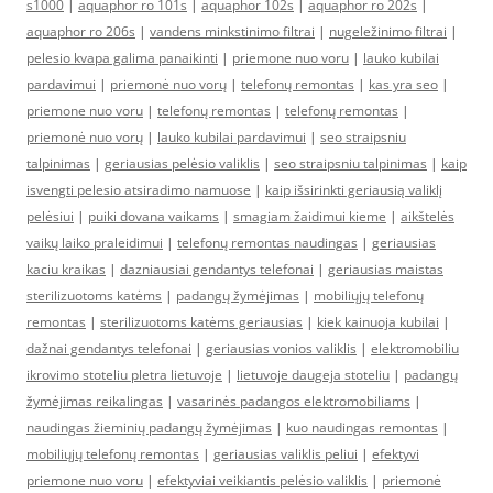
s1000
|
aquaphor ro 101s
|
aquaphor 102s
|
aquaphor ro 202s
|
aquaphor ro 206s
|
vandens minkstinimo filtrai
|
nugeležinimo filtrai
|
pelesio kvapa galima panaikinti
|
priemone nuo voru
|
lauko kubilai
pardavimui
|
priemonė nuo vorų
|
telefonų remontas
|
kas yra seo
|
priemone nuo voru
|
telefonų remontas
|
telefonų remontas
|
priemonė nuo vorų
|
lauko kubilai pardavimui
|
seo straipsniu
talpinimas
|
geriausias pelėsio valiklis
|
seo straipsniu talpinimas
|
kaip
isvengti pelesio atsiradimo namuose
|
kaip išsirinkti geriausią valiklį
pelėsiui
|
puiki dovana vaikams
|
smagiam žaidimui kieme
|
aikštelės
vaikų laiko praleidimui
|
telefonų remontas naudingas
|
geriausias
kaciu kraikas
|
dazniausiai gendantys telefonai
|
geriausias maistas
sterilizuotoms katėms
|
padangų žymėjimas
|
mobiliųjų telefonų
remontas
|
sterilizuotoms katėms geriausias
|
kiek kainuoja kubilai
|
dažnai gendantys telefonai
|
geriausias vonios valiklis
|
elektromobiliu
ikrovimo stoteliu pletra lietuvoje
|
lietuvoje daugeja stoteliu
|
padangų
žymėjimas reikalingas
|
vasarinės padangos elektromobiliams
|
naudingas žieminių padangų žymėjimas
|
kuo naudingas remontas
|
mobiliųjų telefonų remontas
|
geriausias valiklis peliui
|
efektyvi
priemone nuo voru
|
efektyviai veikiantis pelėsio valiklis
|
priemonė