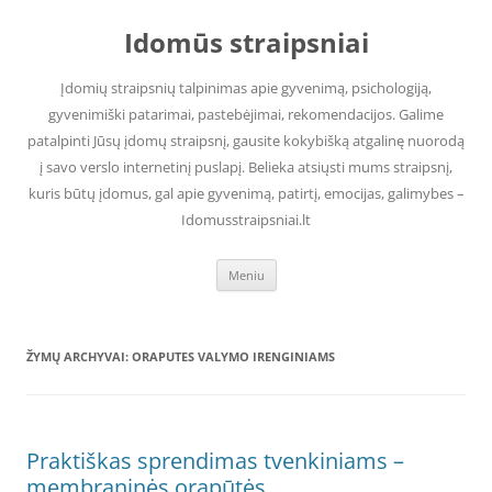
Pereiti
prie
Idomūs straipsniai
turinio
Įdomių straipsnių talpinimas apie gyvenimą, psichologiją,
gyvenimiški patarimai, pastebėjimai, rekomendacijos. Galime
patalpinti Jūsų įdomų straipsnį, gausite kokybišką atgalinę nuorodą
į savo verslo internetinį puslapį. Belieka atsiųsti mums straipsnį,
kuris būtų įdomus, gal apie gyvenimą, patirtį, emocijas, galimybes –
Idomusstraipsniai.lt
Meniu
ŽYMŲ ARCHYVAI:
ORAPUTES VALYMO IRENGINIAMS
Praktiškas sprendimas tvenkiniams –
membraninės orapūtės