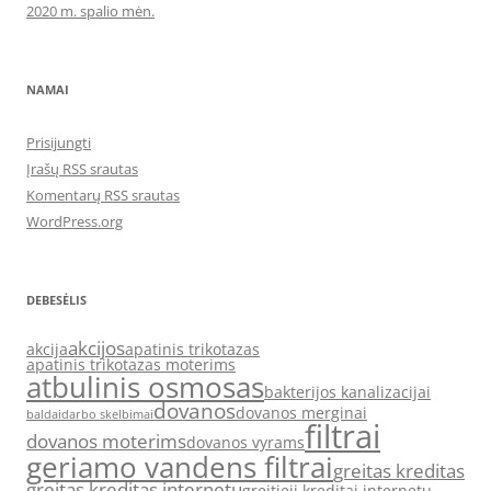
2020 m. spalio mėn.
NAMAI
Prisijungti
Įrašų RSS srautas
Komentarų RSS srautas
WordPress.org
DEBESĖLIS
akcijos
akcija
apatinis trikotazas
apatinis trikotazas moterims
atbulinis osmosas
bakterijos kanalizacijai
dovanos
dovanos merginai
baldai
darbo skelbimai
filtrai
dovanos moterims
dovanos vyrams
geriamo vandens filtrai
greitas kreditas
greitas kreditas internetu
greitieji kreditai internetu