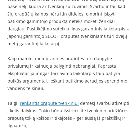
baseinėlį, kūdrą ar tvenkinį su žuvimis. Svarbu ir tai, kad
šių orapūčių kainos nėra itin didelės, o norint įsigyti
patikimo gamintojo produktą neteks mokėti ženkliai
daugiau. Pasitikėjimo suteikia ilgas garantinis laikotarpis –
japonų gamintojo SECOH orapūtės tvenkiniams turi dvejų
metų garantinį laikotarpį.
Kaip matote, membraninės orapūtės turi daugybę
privalumų ir kainuoja palyginti nebrangiai. Paprasta
eksploatacija ir ilgas tarnavimo laikotarpis taip pat yra
puikūs argumentai, ieškant patikimo aeracijos sprendimo
vandens telkiniui.
Taigi,
renkantis orapūtę tvenkiniui
dėmesį svarbu atkreipti
į kelis dalykus. Tokiu būdu išsirinksite tvenkinio priežiūros
orapūtę tokią kokios ir tikėjotės – geriausią iš praktiškų ir
ilgaamžių.