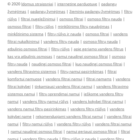
© 2020
Idomus straipsniai
|
internetine parduotuve
|
padangų
žymėjimas
|
padangų žymėjimas
|
žieminių padangų žymėjimas
|
filtrų
rūšys
|
filtrai nugeležinimui
|
osmoso filtrai
|
osmoso filtrų nauda
|
osmoso filtrai
|
filtrų rūšys
|
minkštinimo filtrų naudojimas
|
minkštinimo sistema
|
filtrų rūšys ir nauda
|
osmoso filtrai
|
vandens
filtrai nukalkinimui
|
vandens filtrų nauda
|
osmoso filtrų nauda
|
atbulinio osmoso filtrai
|
filtrų rūšys
|
apie geriamo vandens filtrus
|
kas yra atbulinis osmosas
|
namui naudingi osmoso filtrai
|
osmoso
filtrų nauda
|
naudingi osmoso filtrai
|
kuo naudingi osmoso filtrai
|
vandens filtravimo sistemos
|
filtrų namui pasirinkimas
|
filtrai
komfortui namuose
|
vandens filtrai namui
|
filtrai namams
|
vandens
filtrai kokybei
|
tinkamiausi vandens filtrai namui
|
vandens filtravimo
sistemos namui
|
filtrų sprendimai namui
|
ieškome vandens filtrų
namui
|
vandens filtrų namui rūšys
|
vandens kokybei filtrai namui
|
vandens namui filtrų pasirinkimas
|
vandens filtrų rtūšys
|
vandens
kokybei name
|
rekomenduojami vandens filtrai namui
|
vandens filtrai
namui
|
filtrų namui rūšys
|
vandens filtrų rūšys
|
vandens filtrai namui
|
namui naudingi osmoso filtrai
|
namui geriausi osmoso filtrai
|
filtrai
namui
|
vandens filtrų nauda
|
filtrų rūšys ir nauda
|
vandens filtrų