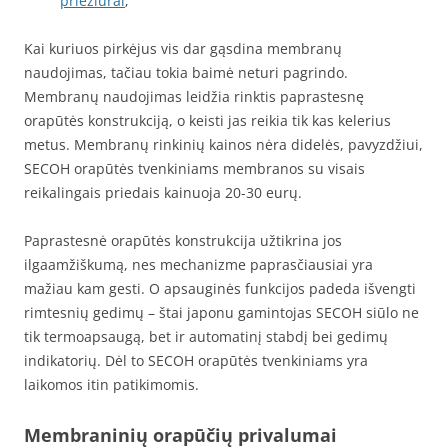
priežiūrai
;
Kai kuriuos pirkėjus vis dar gąsdina membranų
naudojimas, tačiau tokia baimė neturi pagrindo.
Membranų naudojimas leidžia rinktis paprastesnę
orapūtės konstrukciją, o keisti jas reikia tik kas kelerius
metus. Membranų rinkinių kainos nėra didelės, pavyzdžiui,
SECOH orapūtės tvenkiniams membranos su visais
reikalingais priedais kainuoja 20-30 eurų.
Paprastesnė orapūtės konstrukcija užtikrina jos
ilgaamžiškumą, nes mechanizme paprasčiausiai yra
mažiau kam gesti. O apsauginės funkcijos padeda išvengti
rimtesnių gedimų – štai japonu gamintojas SECOH siūlo ne
tik termoapsaugą, bet ir automatinį stabdį bei gedimų
indikatorių. Dėl to SECOH orapūtės tvenkiniams yra
laikomos itin patikimomis.
Membraninių orapūčių privalumai