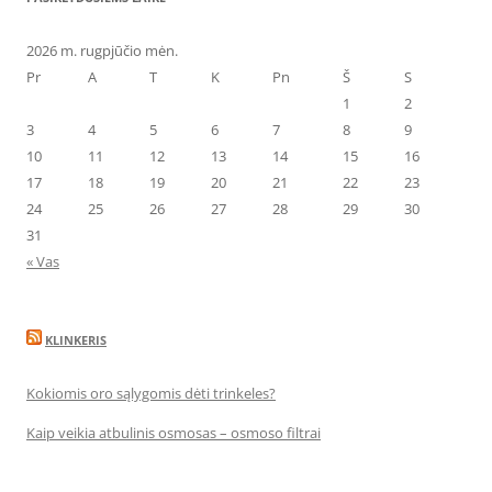
2026 m. rugpjūčio mėn.
Pr
A
T
K
Pn
Š
S
1
2
3
4
5
6
7
8
9
10
11
12
13
14
15
16
17
18
19
20
21
22
23
24
25
26
27
28
29
30
31
« Vas
KLINKERIS
Kokiomis oro sąlygomis dėti trinkeles?
Kaip veikia atbulinis osmosas – osmoso filtrai