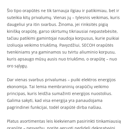
Šio tipo orapūtės ne tik tarnauja ilgiau ir patikimiau, bet ir
suteikia kitų privalumų. Vienas jų – tylesnis veikimas, kuris
daugeliui yra itin svarbus. Žinoma, jei rinksitės pigią
kinišką orapūtę, garso skirtumų tikriausiai nepastebėsite,
tačiau patikimi gamintojai naudoja korpusus, kurie puikiai
izoliuoja veikimo triukšmą. Pavyzdžiui, SECOH orapūtės
tvenkiniams yra gaminamos su tvirtu aliuminio korpusu,
kuris apsaugo mūsų ausis nuo triukšmo, o orapūtę – nuo
oro sąlygų.
Dar vienas svarbus privalumas – puiki elektros energijos
ekonomija. Tai lemia membraninių orapūčių veikimo
principas, kuris leidžia sumažinti energijos nuostolius.
Galima sakyti, kad visa energija yra panaudojama
pagrindinei funkcijai, todėl orapūtė dirba našiau.
Platus asortimentas leis kiekvienam pasirinkti tinkamiausią
orapūtę – nesvarbu, norite aeruoti nedidelį dekoratyvinį