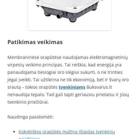
Patikimas veikimas
Membraninėse orapūtėse naudojamas elektromagnetinių
virpesių veikimo principas. Tai reiškia, kad energija yra
panaudojama tiesiogiai oro slėgiui sukurti, o ne trinties
jėgai įveikti. Tai užtikrina ne tik ekonomiją, bet ir švarų oro
srautą – tokios orapūtės
tvenkiniams
Buksvarus.lt
nenaudoja tepalo. Tad gali tapti geriausiu prietaisu ir Jūsų
tvenkinio priežiūrai.
Naudinga pasidomėti:
Kokybiškos orapūtės mažina išlaidas tvenkinių