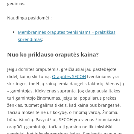
gedimas.
Naudinga pasidomėti:
Membraninės orapūtės tvenkiniams – praktiškas
sprendimas
;
Nuo ko priklauso orapūtės kaina?
Jeigu domitės orapūtėmis, greičiausiai jau pastebėjote
didelį kainų skirtumą.
Orapūtės SECOH
tvenkiniams yra
skirtingos, todėl jų kainą lemia daugelis faktorių. Vienas jų
– gamintojas. Kiekvienas supranta, jog daugiausia įtakos
turi gamintojo žinomumas. Jeigu tai populiarus prekės
ženklas, tuomet galima tikėtis, kad kaina bus brangesnė.
Tačiau mokėsite ne už kokybę, o žinomą vardą. Žinoma,
būna išimčių. Pavyzdžiui, SECOH yra vienas žinomiausių
orapūčių gamintojų, tačiau jį garsina ne tik kokybiški
gaminiai, bet ir konkurencinga kaina. Renkantis gaminius