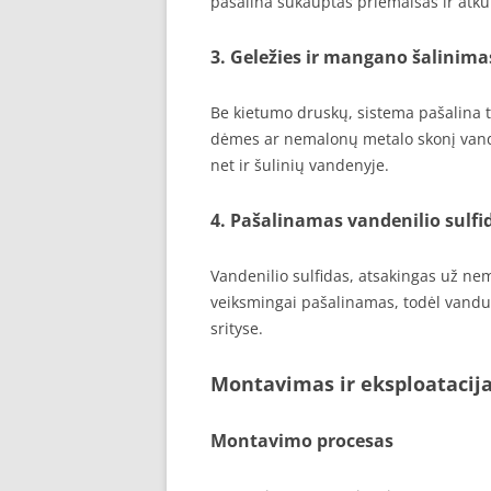
pašalina sukauptas priemaišas ir atkur
3. Geležies ir mangano šalinima
Be kietumo druskų, sistema pašalina ti
dėmes ar nemalonų metalo skonį vand
net ir šulinių vandenyje.
4. Pašalinamas vandenilio sulfi
Vandenilio sulfidas, atsakingas už ne
veiksmingai pašalinamas, todėl vanduo
srityse.
Montavimas ir eksploatacij
Montavimo procesas