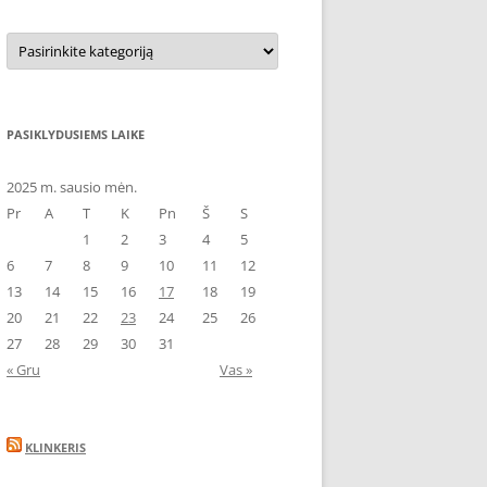
Kategorijos
PASIKLYDUSIEMS LAIKE
2025 m. sausio mėn.
Pr
A
T
K
Pn
Š
S
1
2
3
4
5
6
7
8
9
10
11
12
13
14
15
16
17
18
19
20
21
22
23
24
25
26
27
28
29
30
31
« Gru
Vas »
KLINKERIS