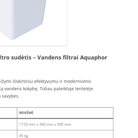
ltro sudėtis
– Vandens filtrai Aquaphor
asižymi išskirtiniu efektyvumu ir moderniomis
tą vandens kokybę. Toliau pateiktoje lentelėje
o savybės.
REIKŠMĖ
1120 mm x 340 mm x 500 mm
45 kg