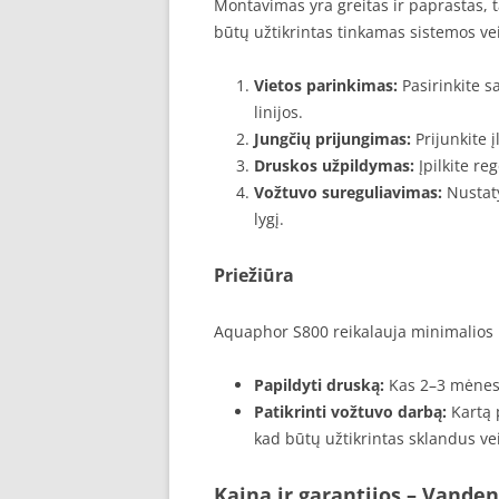
Montavimas yra greitas ir paprastas, t
būtų užtikrintas tinkamas sistemos ve
Vietos parinkimas:
Pasirinkite s
linijos.
Jungčių prijungimas:
Prijunkite 
Druskos užpildymas:
Įpilkite re
Vožtuvo sureguliavimas:
Nustaty
lygį.
Priežiūra
Aquaphor S800 reikalauja minimalios pr
Papildyti druską:
Kas 2–3 mėnesi
Patikrinti vožtuvo darbą:
Kartą 
kad būtų užtikrintas sklandus ve
Kaina ir garantijos
– Vandens