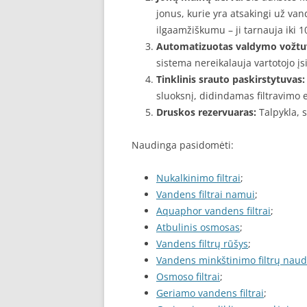
jonus, kurie yra atsakingi už van
ilgaamžiškumu – ji tarnauja iki 
Automatizuotas valdymo vožtu
sistema nereikalauja vartotojo įs
Tinklinis srauto paskirstytuvas:
sluoksnį, didindamas filtravimo 
Druskos rezervuaras:
Talpykla, s
Naudinga pasidomėti:
Nukalkinimo filtrai
;
Vandens filtrai namui
;
Aquaphor vandens filtrai
;
Atbulinis osmosas
;
Vandens filtrų rūšys
;
Vandens minkštinimo filtrų nau
Osmoso filtrai
;
Geriamo vandens filtrai
;