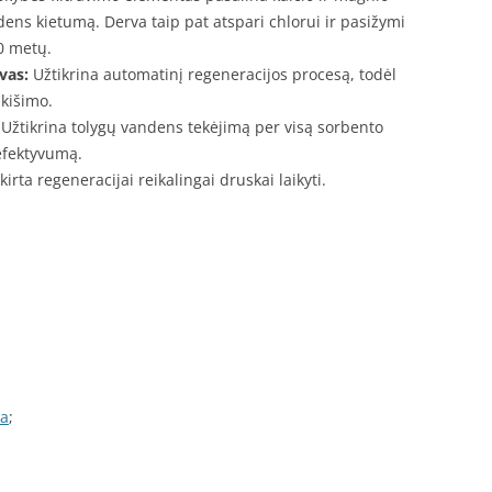
dens kietumą. Derva taip pat atspari chlorui ir pasižymi
10 metų.
vas:
Užtikrina automatinį regeneracijos procesą, todėl
ikišimo.
Užtikrina tolygų vandens tekėjimą per visą sorbento
efektyvumą.
kirta regeneracijai reikalingai druskai laikyti.
da
;