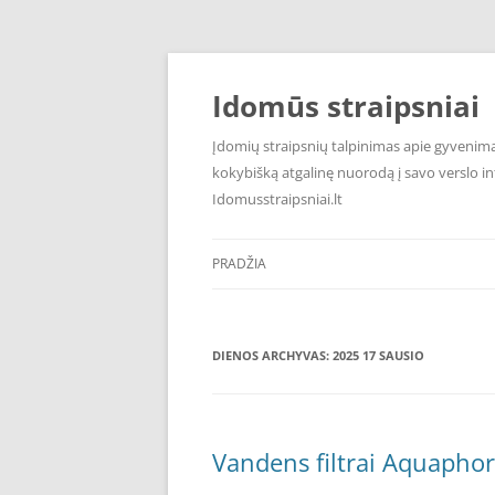
Pereiti
prie
turinio
Idomūs straipsniai
Įdomių straipsnių talpinimas apie gyvenimą,
kokybišką atgalinę nuorodą į savo verslo int
Idomusstraipsniai.lt
PRADŽIA
DIENOS ARCHYVAS:
2025 17 SAUSIO
Vandens filtrai Aquapho