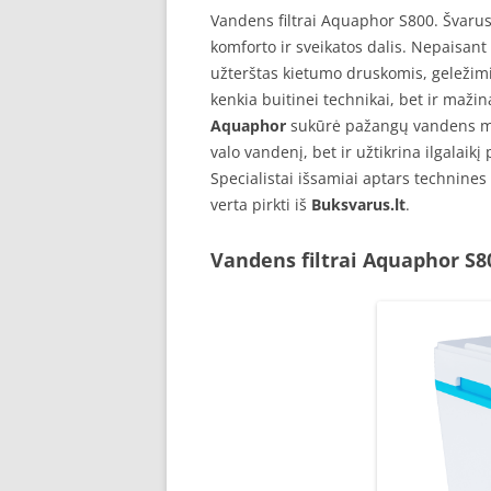
Vandens filtrai Aquaphor S800. Švarus
komforto ir sveikatos dalis. Nepaisan
užterštas kietumo druskomis, geležimi,
kenkia buitinei technikai, bet ir maži
Aquaphor
sukūrė pažangų vandens m
valo vandenį, bet ir užtikrina ilgalai
Specialistai išsamiai aptars technines
verta pirkti iš
Buksvarus.lt
.
Vandens filtrai Aquaphor S8