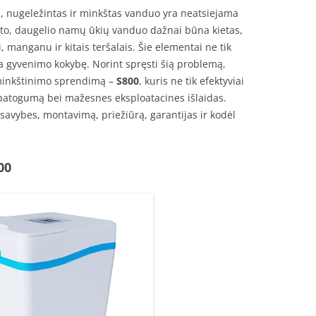
, nugeležintas ir minkštas vanduo yra neatsiejama
t to, daugelio namų ūkių vanduo dažnai būna kietas,
 manganu ir kitais teršalais. Šie elementai ne tik
na gyvenimo kokybę. Norint spręsti šią problemą,
inkštinimo sprendimą –
S800
, kuris ne tik efektyviai
kį patogumą bei mažesnes eksploatacines išlaidas.
 savybes, montavimą, priežiūrą, garantijas ir kodėl
00