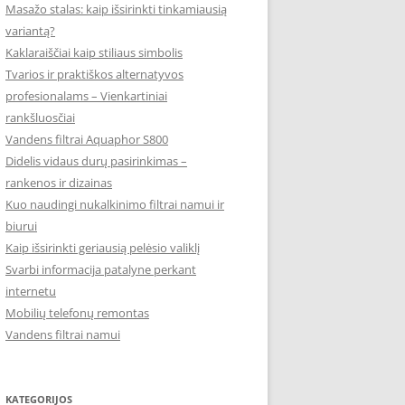
Masažo stalas: kaip išsirinkti tinkamiausią
variantą?
Kaklaraiščiai kaip stiliaus simbolis
Tvarios ir praktiškos alternatyvos
profesionalams – Vienkartiniai
rankšluosčiai
Vandens filtrai Aquaphor S800
Didelis vidaus durų pasirinkimas –
rankenos ir dizainas
Kuo naudingi nukalkinimo filtrai namui ir
biurui
Kaip išsirinkti geriausią pelėsio valiklį
Svarbi informacija patalyne perkant
internetu
Mobilių telefonų remontas
Vandens filtrai namui
KATEGORIJOS