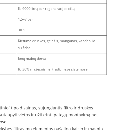
Iki 6000 litrų per regeneracijos ciklą
1,5–7 bar
30 °C
Kietumo druskos, geležis, manganas, vandenilio
sulfidas
Jonų mainų derva
Iki 30% mažesnis nei tradicinėse sistemose
io“ tipo dizainas, sujungiantis filtro ir druskos
 sutaupyti vietos ir užtikrinti patogų montavimą net
ose.
okybės filtravimo elementas pašalina kalcio ir magnio