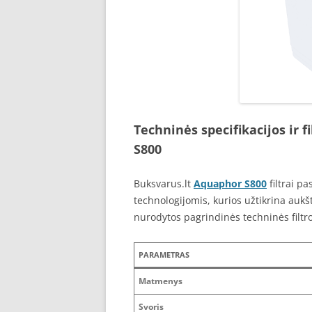
Techninės specifikacijos ir fi
S800
Buksvarus.lt
Aquaphor S800
filtrai p
technologijomis, kurios užtikrina aukš
nurodytos pagrindinės techninės filtr
PARAMETRAS
Matmenys
Svoris