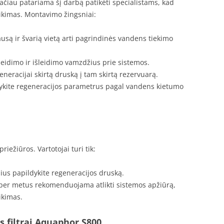
ačiau patariama šį darbą patikėti specialistams, kad
ikimas. Montavimo žingsniai:
ausą ir švarią vietą arti pagrindinės vandens tiekimo
įleidimo ir išleidimo vamzdžius prie sistemos.
generacijai skirtą druską į tam skirtą rezervuarą.
kite regeneracijos parametrus pagal vandens kietumo
iežiūros. Vartotojai turi tik:
us papildykite regeneracijos druską.
per metus rekomenduojama atlikti sistemos apžiūrą,
ikimas.
 filtrai Aquaphor S800