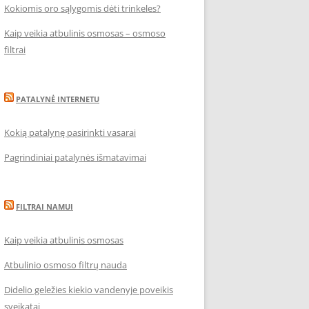
Kokiomis oro sąlygomis dėti trinkeles?
Kaip veikia atbulinis osmosas – osmoso
filtrai
PATALYNĖ INTERNETU
Kokią patalynę pasirinkti vasarai
Pagrindiniai patalynės išmatavimai
FILTRAI NAMUI
Kaip veikia atbulinis osmosas
Atbulinio osmoso filtrų nauda
Didelio geležies kiekio vandenyje poveikis
sveikatai