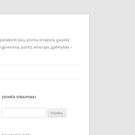
atalpinti Jūsų įdomų straipsnį, gausite
e gyvenimą, patirtį, emocijas, galimybes –
ĮDOMŪS STRAIPSNAI
Ieškoti: