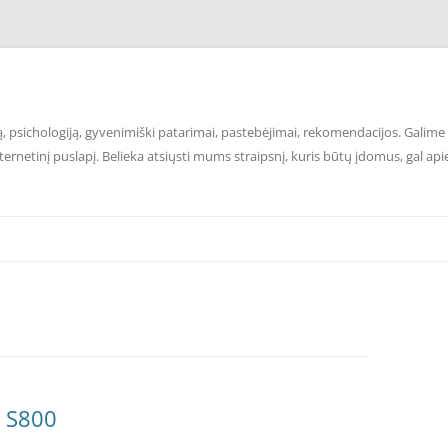
 psichologiją, gyvenimiški patarimai, pastebėjimai, rekomendacijos. Galime p
ernetinį puslapį. Belieka atsiųsti mums straipsnį, kuris būtų įdomus, gal api
r S800