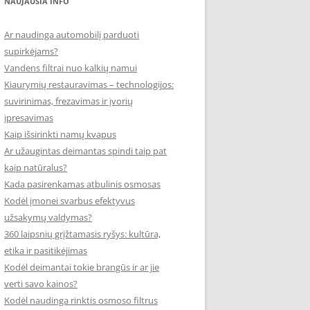
NAUJAUSIA INFO
Ar naudinga automobilį parduoti
supirkėjams?
Vandens filtrai nuo kalkių namui
Kiaurymių restauravimas – technologijos:
suvirinimas, frezavimas ir įvorių
įpresavimas
Kaip išsirinkti namų kvapus
Ar užaugintas deimantas spindi taip pat
kaip natūralus?
Kada pasirenkamas atbulinis osmosas
Kodėl įmonei svarbus efektyvus
užsakymų valdymas?
360 laipsnių grįžtamasis ryšys: kultūra,
etika ir pasitikėjimas
Kodėl deimantai tokie brangūs ir ar jie
verti savo kainos?
Kodėl naudinga rinktis osmoso filtrus