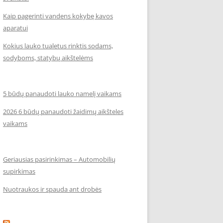
Kaip pagerinti vandens kokybę kavos
aparatui
Kokius lauko tualetus rinktis sodams,
sodyboms, statybų aikštelėms
5 būdų panaudoti lauko namelį vaikams
2026 6 būdų panaudoti žaidimų aikšteles
vaikams
Geriausias pasirinkimas – Automobilių
supirkimas
Nuotraukos ir spauda ant drobės