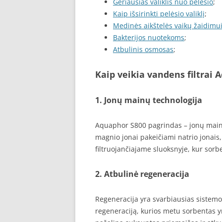
Geriausias valiklis nuo pelėsio
;
Kaip išsirinkti pelėsio valiklį
;
Medinės aikštelės vaikų žaidimu
Bakterijos nuotekoms
;
Atbulinis osmosas
;
Kaip veikia vandens filtrai 
1. Jonų mainų technologija
Aquaphor S800 pagrindas – jonų mainų
magnio jonai pakeičiami natrio jonais
filtruojančiajame sluoksnyje, kur sorb
2. Atbulinė regeneracija
Regeneracija yra svarbiausias sistem
regeneraciją, kurios metu sorbentas y