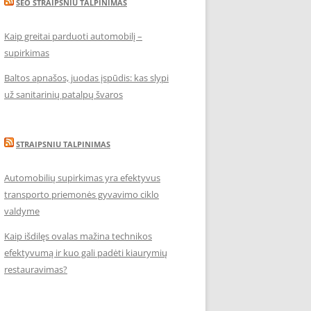
SEO STRAIPSNIU TALPINIMAS
Kaip greitai parduoti automobilį –
supirkimas
Baltos apnašos, juodas įspūdis: kas slypi
už sanitarinių patalpų švaros
STRAIPSNIU TALPINIMAS
Automobilių supirkimas yra efektyvus
transporto priemonės gyvavimo ciklo
valdyme
Kaip išdilęs ovalas mažina technikos
efektyvumą ir kuo gali padėti kiaurymių
restauravimas?