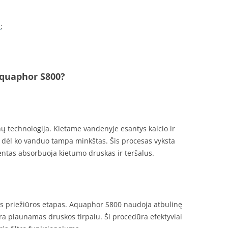
i
;
Aquaphor S800?
 technologija. Kietame vandenyje esantys kalcio ir
, dėl ko vanduo tampa minkštas. Šis procesas vyksta
entas absorbuoja kietumo druskas ir teršalus.
os priežiūros etapas. Aquaphor S800 naudoja atbulinę
ra plaunamas druskos tirpalu. Ši procedūra efektyviai