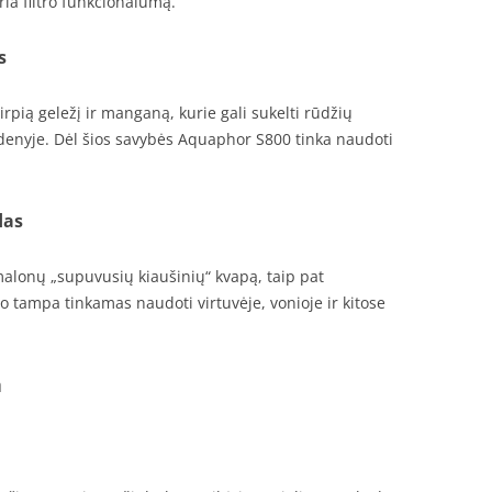
ia filtro funkcionalumą.
s
rpią geležį ir manganą, kurie gali sukelti rūdžių
enyje. Dėl šios savybės Aquaphor S800 tinka naudoti
das
malonų „supuvusių kiaušinių“ kvapą, taip pat
 tampa tinkamas naudoti virtuvėje, vonioje ir kitose
a